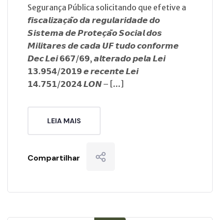
Segurança Pública solicitando que efetive a
𝙛𝙞𝙨𝙘𝙖𝙡𝙞𝙯𝙖𝙘̧𝙖̃𝙤 𝙙𝙖 𝙧𝙚𝙜𝙪𝙡𝙖𝙧𝙞𝙙𝙖𝙙𝙚 𝙙𝙤
𝙎𝙞𝙨𝙩𝙚𝙢𝙖 𝙙𝙚 𝙋𝙧𝙤𝙩𝙚𝙘̧𝙖̃𝙤 𝙎𝙤𝙘𝙞𝙖𝙡 𝙙𝙤𝙨
𝙈𝙞𝙡𝙞𝙩𝙖𝙧𝙚𝙨 𝙙𝙚 𝙘𝙖𝙙𝙖 𝙐𝙁 𝙩𝙪𝙙𝙤 𝙘𝙤𝙣𝙛𝙤𝙧𝙢𝙚
𝘿𝙚𝙘 𝙇𝙚𝙞 𝟲𝟲𝟳/𝟲𝟵, 𝙖𝙡𝙩𝙚𝙧𝙖𝙙𝙤 𝙥𝙚𝙡𝙖 𝙇𝙚𝙞
𝟭𝟯.𝟵𝟱𝟰/𝟮𝟬𝟭𝟵 𝙚 𝙧𝙚𝙘𝙚𝙣𝙩𝙚 𝙇𝙚𝙞
𝟭𝟰.𝟳𝟱𝟭/𝟮𝟬𝟮𝟰 𝙇𝙊𝙉 – […]
LEIA MAIS
Compartilhar