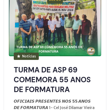
Notícias
TURMA DE ASP 69
COMEMORA 55 ANOS
DE FORMATURA
𝙊𝙁𝙄𝘾𝙄𝘼𝙄𝙎 𝙋𝙍𝙀𝙎𝙀𝙉𝙏𝙀𝙎 𝙉𝙊𝙎 𝟱𝟱 𝘼𝙉𝙊𝙎
𝘿𝙀 𝙁𝙊𝙍𝙈𝘼𝙏𝙐𝙍𝘼 1- Cel José Dilamar Vieira