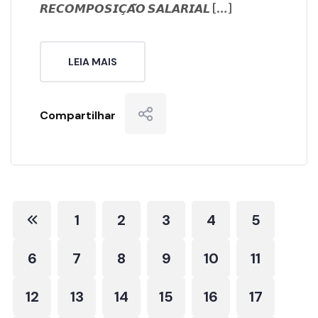
𝙍𝙀𝘾𝙊𝙈𝙋𝙊𝙎𝙄𝘾̧𝘼̃𝙊 𝙎𝘼𝙇𝘼𝙍𝙄𝘼𝙇 […]
LEIA MAIS
Compartilhar
1
2
3
4
5
6
7
8
9
10
11
12
13
14
15
16
17