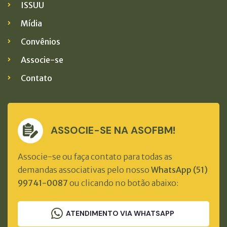
ISSUU
Mídia
Convênios
Associe-se
Contato
ASSOCIE-SE NA ASOFBM!
Associe-se ou faça contato para todas as
demandas associativas pelo nosso
WhatsApp (51)
99741-0087
ou clicando no botão abaixo:
ATENDIMENTO VIA WHATSAPP