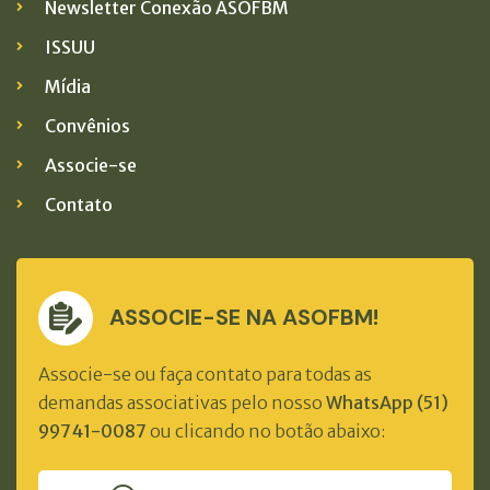
Newsletter Conexão ASOFBM
ISSUU
Mídia
Convênios
Associe-se
Contato
ASSOCIE-SE NA ASOFBM!
Associe-se ou faça contato para todas as
demandas associativas pelo nosso
WhatsApp (51)
99741-0087
ou clicando no botão abaixo: