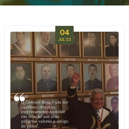
04
JUL’23