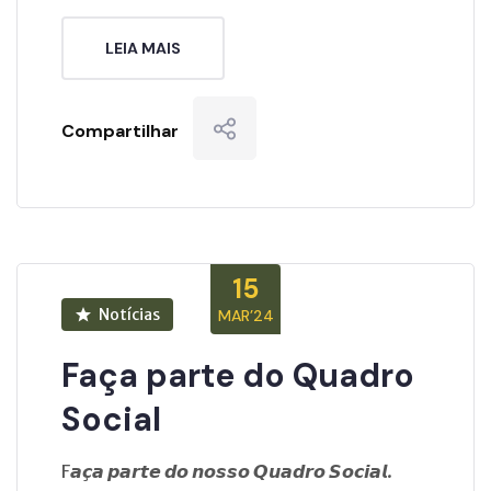
LEIA MAIS
Compartilhar
15
Notícias
MAR’24
Faça parte do Quadro
Social
F𝙖𝙘̧𝙖 𝙥𝙖𝙧𝙩𝙚 𝙙𝙤 𝙣𝙤𝙨𝙨𝙤 𝙌𝙪𝙖𝙙𝙧𝙤 𝙎𝙤𝙘𝙞𝙖𝙡.