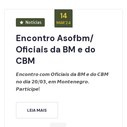
14
Notícias
MAR’24
Encontro Asofbm/
Oficiais da BM e do
CBM
𝙀𝙣𝙘𝙤𝙣𝙩𝙧𝙤 𝙘𝙤𝙢 𝙊𝙛𝙞𝙘𝙞𝙖𝙞𝙨 𝙙𝙖 𝘽𝙈 𝙚 𝙙𝙤 𝘾𝘽𝙈
𝙣𝙤 𝙙𝙞𝙖 𝟮𝟬/𝟬𝟯, 𝙚𝙢 𝙈𝙤𝙣𝙩𝙚𝙣𝙚𝙜𝙧𝙤.
𝙋𝙖𝙧𝙩𝙞𝙘𝙞𝙥𝙚!
LEIA MAIS