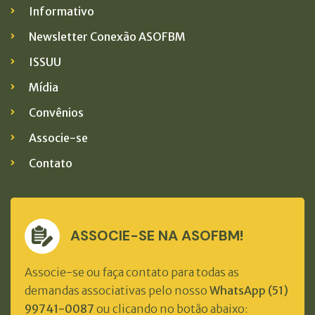
Informativo
Newsletter Conexão ASOFBM
ISSUU
Mídia
Convênios
Associe-se
Contato
ASSOCIE-SE NA ASOFBM!
Associe-se ou faça contato para todas as
demandas associativas pelo nosso
WhatsApp (51)
99741-0087
ou clicando no botão abaixo: