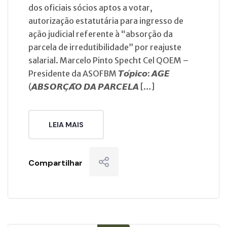
dos oficiais sócios aptos a votar,
autorização estatutária para ingresso de
ação judicial referente à “absorção da
parcela de irredutibilidade” por reajuste
salarial. Marcelo Pinto Specht Cel QOEM –
Presidente da ASOFBM 𝙏𝙤́𝙥𝙞𝙘𝙤: 𝘼𝙂𝙀
(𝘼𝘽𝙎𝙊𝙍𝘾̧𝘼̃𝙊 𝘿𝘼 𝙋𝘼𝙍𝘾𝙀𝙇𝘼 […]
LEIA MAIS
Compartilhar