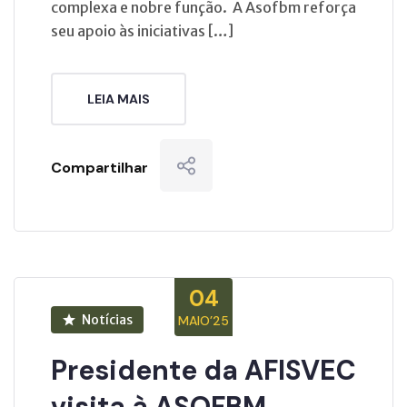
complexa e nobre função. A Asofbm reforça
seu apoio às iniciativas […]
LEIA MAIS
Compartilhar
04
Notícias
MAIO’25
Presidente da AFISVEC
visita à ASOFBM